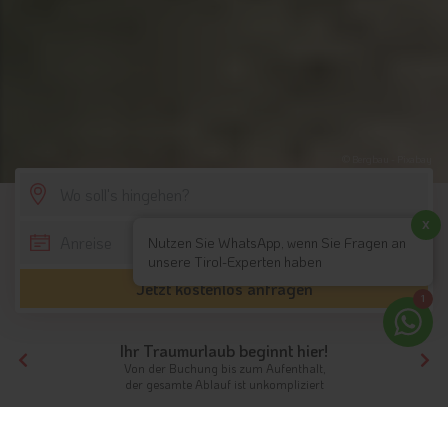
© Bergbau - Pixabay
SCROLL DOWN
x
Nutzen Sie WhatsApp, wenn Sie Fragen an
unsere Tirol-Experten haben
Jetzt kostenlos anfragen
1
Ihr Traumurlaub beginnt hier!
Von der Buchung bis zum Aufenthalt,
der gesamte Ablauf ist unkompliziert
Tirol
Highlights
Südtirol
Bergbaumuseum Ridnaun