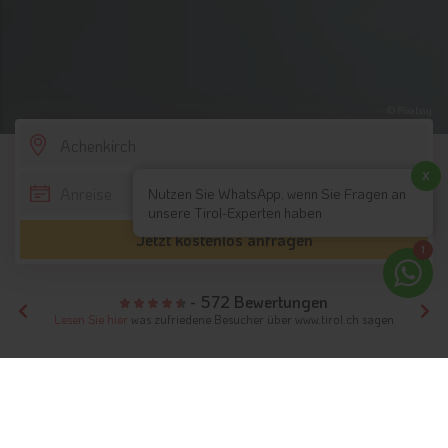
© Pixabay
SCROLL DOWN
x
Nutzen Sie WhatsApp, wenn Sie Fragen an
unsere Tirol-Experten haben
Jetzt kostenlos anfragen
1
- 572 Bewertungen
Lesen Sie hier
was zufriedene Besucher über www.tirol.ch sagen
Tirol
Hotels Nordtirol
Hotels Achensee
Hotels Achenkirch
Unterkünfte