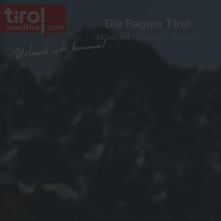
Die Region Tirol
Nordtirol - Südtirol - Osttirol