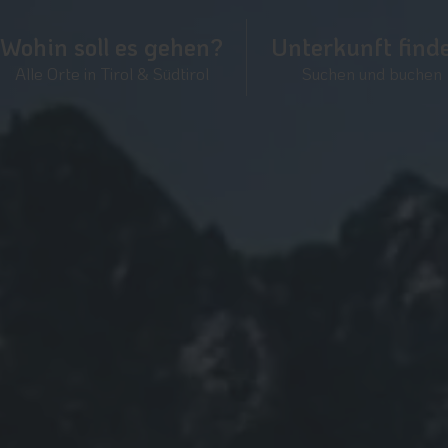
Wohin soll es gehen?
Unterkunft find
Alle Orte in Tirol & Südtirol
Suchen und buchen