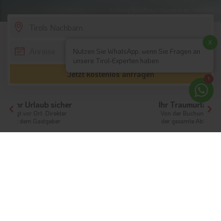
© Alamy Stock Photo / Grünsee in den Dolomiten
SCROLL DOWN
x
Nutzen Sie WhatsApp, wenn Sie Fragen an
unsere Tirol-Experten haben
Jetzt kostenlos anfragen
1
Ihr Traumurlaub beginnt hier!
Von der Buchung bis zum Aufenthalt,
der gesamte Ablauf ist unkompliziert
Tirol
Tirols Nachbarn
Tirol und seine Nachbarn
Urlaub in den Bergen
Info
Hotels & Ferienwohnungen
FAQ