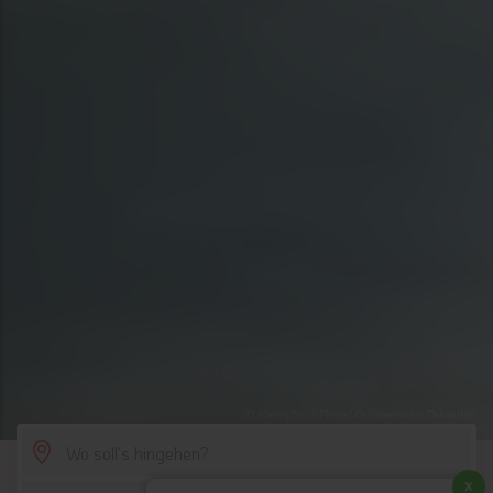
© Alamy Stock Photo / Grünsee in den Dolomiten
SCROLL DOWN
x