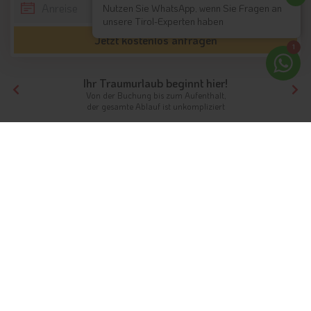
Nutzen Sie WhatsApp, wenn Sie Fragen an
unsere Tirol-Experten haben
Jetzt kostenlos anfragen
1
Ihr Traumurlaub beginnt hier!
Von der Buchung bis zum Aufenthalt,
der gesamte Ablauf ist unkompliziert
Tirol
Themen
Ferienwohnungen
Ferienwohnungen in Südtirol &
Tirol
Privatsphäre und Komfort
Zu den beliebten
Urlaubsunterkünften in Tirol
gehören die
zahlreichen
Ferienwohnungen
, welche in allen Teilen Tirols zu
finden sind. Hier genießen Urlauber jede Menge Privatsphäre,
viel Platz und verschiedene Annehmlichkeiten. In einigen
Ferienwohnungen ist auch die Mitnahme von Hunden erlaubt,