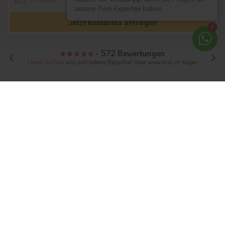
unsere Tirol-Experten haben
Jetzt kostenlos anfragen
1
- 572 Bewertungen
Lesen Sie hier
was zufriedene Besucher über www.tirol.ch sagen
Tirol
Hotels Tirols Nachbarn
Hotels Vorarlberg
Hotels Montafon
Unterkünfte
Ferien in Montafon
Das Montafon – beliebtes Urlaubsziel im
Sommer und Winter
Info
Hotels & Ferienwohnungen
FAQ
Webcams
Videos
Gästeindex