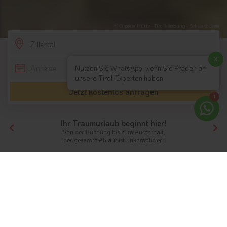
© Olperer Hütte - Tirol Werbung - Schwarz Jens
SCROLL DOWN
x
Nutzen Sie WhatsApp, wenn Sie Fragen an
unsere Tirol-Experten haben
Jetzt kostenlos anfragen
1
Ihr Traumurlaub beginnt hier!
Von der Buchung bis zum Aufenthalt,
der gesamte Ablauf ist unkompliziert
Tirol
Hotels Nordtirol
Zillertal
Urlaub im Zillertal
Kulinarische Genussreise nach Tirol