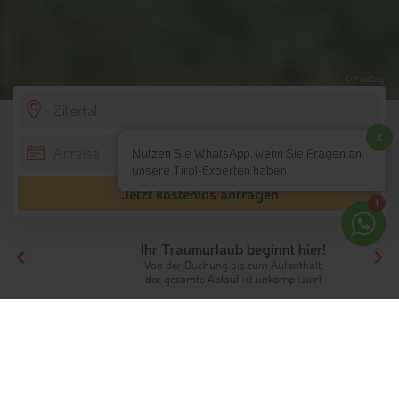
© Pixabay
SCROLL DOWN
x
Nutzen Sie WhatsApp, wenn Sie Fragen an
unsere Tirol-Experten haben
Jetzt kostenlos anfragen
1
Ihr Traumurlaub beginnt hier!
Von der Buchung bis zum Aufenthalt,
der gesamte Ablauf ist unkompliziert
Tirol
Nordtirol
Zillertal
Hotels mit Halbpension
Hotels mit Halbpension im Zillertal