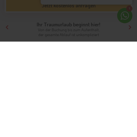
Jetzt kostenlos anfragen
1
Ihr Traumurlaub beginnt hier!
Von der Buchung bis zum Aufenthalt,
der gesamte Ablauf ist unkompliziert
Tirol
Hotels Osttirol
Nationalparkregion
Ferien in der Nationalparkregion
Hohe Tauern
Inmitten geschützter Natur
Info
Hotels & Ferienwohnungen
FAQ
Wetter & Klima
Webcams
Fotos
Bewertungen
Videos
Gästeindex