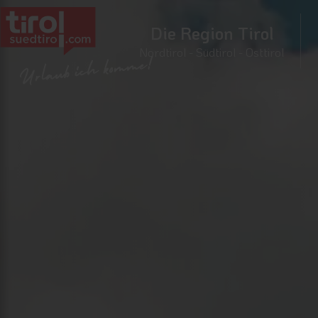
Die Region Tirol
Nordtirol - Südtirol - Osttirol