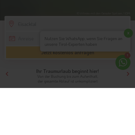
© Villnöss mit den Geissler Spitzen / IDM
SCROLL DOWN
x
Nutzen Sie WhatsApp, wenn Sie Fragen an
unsere Tirol-Experten haben
Jetzt kostenlos anfragen
1
Ihr Traumurlaub beginnt hier!
Von der Buchung bis zum Aufenthalt,
der gesamte Ablauf ist unkompliziert
Tirol
Südtirol
Eisacktal
Motorradhotels
Mit dem Motorrad im Eisacktal
Die passenden Motorradunterkünfte im
Eisacktal