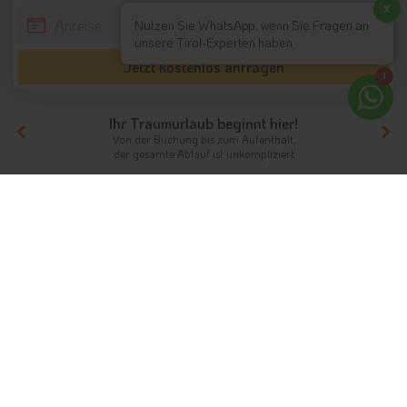
x
Nutzen Sie WhatsApp, wenn Sie Fragen an
unsere Tirol-Experten haben
Jetzt kostenlos anfragen
1
Ihr Traumurlaub beginnt hier!
Von der Buchung bis zum Aufenthalt,
der gesamte Ablauf ist unkompliziert
Tirol
Hotels Südtirol
Passeiertal
Ferien im Passeiertal
Ein Paradies für Naturfreunde und
Aktivurlauber
Info
Hotels & Ferienwohnungen
FAQ
Wetter & Klima
Webcams
Fotos
Bewertungen