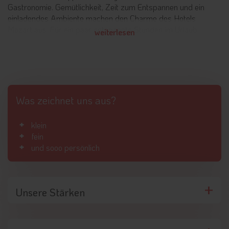
Gastronomie. Gemütlichkeit, Zeit zum Entspannen und ein
einladendes Ambiente machen den Charme des Hotels
Mozart aus. Für ein paar entspannte Stunden im Urlaub
weiterlesen
müssen Gäste das Haus nicht verlassen. Vor Ort stehen
sowohl ein
Indoor-Pool
als auch ein kleiner
Wellnessbereich
mit Sauna und Dampfbad zur Verfügung.
Aktivitäten rund um das Hotel Mozart im Sommer
und Winter
Was zeichnet uns aus?
Die
Sommermonate
im Ferienort Landeck sind geprägt von
klein
vielen Sonnenstunden und bestem Wetter für Outdoor-
fein
Aktivitäten. Dazu gehört besonders das
Wandern
, für das
und sooo persönlich
sich rund um das Hotel Mozart zahlreiche Möglichkeiten
bieten. Der
Naturpark Kaunergrat
ist eine geschützte
Landschaft mit artenreicher Flora und Fauna, durch die
verschiedene Wanderstrecken führen. Auch der nahe
Unsere Stärken
Hausberg Venet
eignet sich ideal für leichte und
mittelschwere Bergwanderungen. Außerdem haben Urlauber
vor Ort Möglichkeiten zum
Radfahren
auf asphaltierten
Straßen, befestigten Wegen und Single Trails, zum