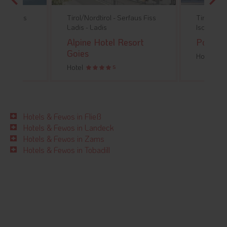
faus Fiss
Tirol/Nordtirol -
Serfaus Fiss
Tirol/Nord
Ladis -
Ladis
Ischgl -
S
k
Alpine Hotel Resort
Post Ho
Goies
Hotel
Hotel
S
Hotels & Fewos in Fließ
Hotels & Fewos in Landeck
Hotels & Fewos in Zams
Hotels & Fewos in Tobadill