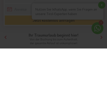
x
Nutzen Sie WhatsApp, wenn Sie Fragen an
unsere Tirol-Experten haben
Jetzt kostenlos anfragen
1
Ihr Traumurlaub beginnt hier!
Von der Buchung bis zum Aufenthalt,
der gesamte Ablauf ist unkompliziert
Tirol
Highlights
Nordtirol / Tirol
Festung Kufstein
Festung Kufstein während der
Ferien in Tirol besuchen
Info
Hotels & Ferienwohnungen
Fotos
Bewertungen
Instagram
Videos