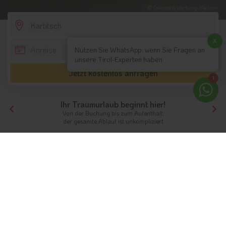
© Österreich Werbung-Mallaun
SCROLL DOWN
x
Nutzen Sie WhatsApp, wenn Sie Fragen an
unsere Tirol-Experten haben
Jetzt kostenlos anfragen
1
Ihr Traumurlaub beginnt hier!
Von der Buchung bis zum Aufenthalt,
der gesamte Ablauf ist unkompliziert
Tirol
Hotels Osttirol
Hotels Hochpustertal
Hotels Kartitsch
Unterkünfte
Ferien im Bergsteigerdorf
Kartitsch
Info
Hotels & Ferienwohnungen
FAQ