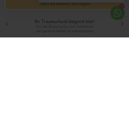
Jetzt kostenlos anfragen
1
Ihr Traumurlaub beginnt hier!
Von der Buchung bis zum Aufenthalt,
der gesamte Ablauf ist unkompliziert
Tirol
Hotels Südtirol
Hotels Dolomiten
Hotels Völs am Schlern
Unterkünfte
Ferien in Völs am Schlern
Ein Ferienort in bezaubernder Panoramalage
Info
Hotels & Ferienwohnungen
FAQ
Wetter & Klima
Fotos
Bewertungen
Videos
Gästeindex
Die Gemeinde Völs am Schlern (italienisch: Fiè allo Sciliar) mit