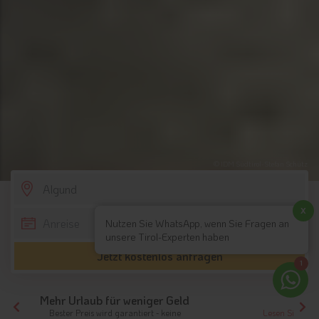
© IDM Südtirol-Stefan Schütz
SCROLL DOWN
x
Nutzen Sie WhatsApp, wenn Sie Fragen an
unsere Tirol-Experten haben
Jetzt kostenlos anfragen
1
- 572 Bewertungen
Lesen Sie hier
was zufriedene Besucher über www.tirol.ch sagen