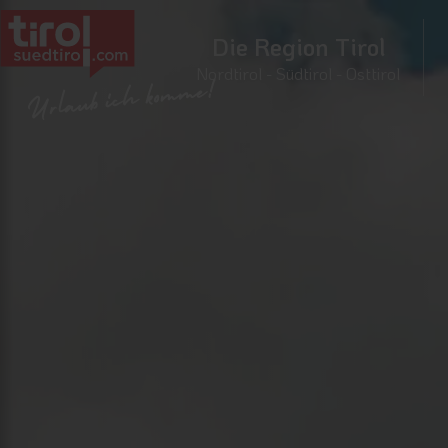
Die Region Tirol
Nordtirol - Südtirol - Osttirol