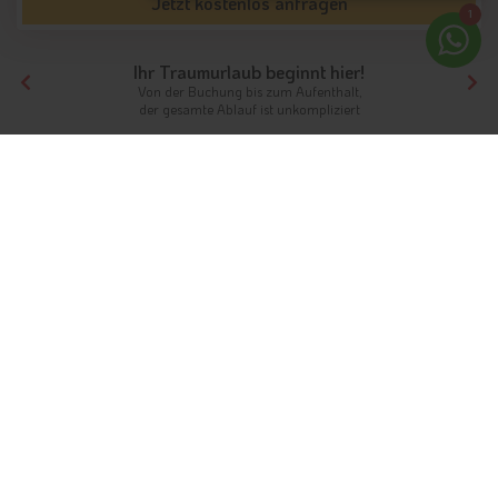
Jetzt kostenlos anfragen
1
Ihr Traumurlaub beginnt hier!
Von der Buchung bis zum Aufenthalt,
der gesamte Ablauf ist unkompliziert
Tirol
Hotels Südtirol
Hotels Vinschgau
Hotels Schluderns
Unterkünfte
Ferien in Schluderns zwischen
Tradition und Moderne
Info
Hotels & Ferienwohnungen
FAQ
Fotos
Gästeindex
In kaum einer anderen Gemeinde
Südtirols
liegen
Tradition
und Moderne
so nah beieinander, wie in Schluderns