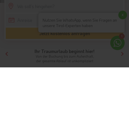
SCROLL DOWN
x
Nutzen Sie WhatsApp, wenn Sie Fragen an
unsere Tirol-Experten haben
Jetzt kostenlos anfragen
1
Ihr Traumurlaub beginnt hier!
Von der Buchung bis zum Aufenthalt,
der gesamte Ablauf ist unkompliziert
Tirol
Highlights
Nordtirol / Tirol
Langlaufen in Seefeld
Langlaufen in der Olympiaregion
Seefeld
Info
Hotels & Ferienwohnungen
Fotos
Bewertungen
Instagram
Videos