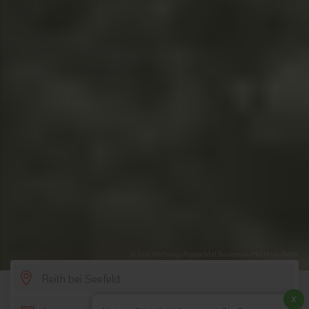
© Tirol Werbung-Alpbachtal Tourismus-Matthias-Reith
SCROLL DOWN
x