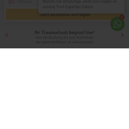
Nutzen Sie WhatsApp, wenn Sie Fragen an
unsere Tirol-Experten haben
Jetzt kostenlos anfragen
1
Ihr Traumurlaub beginnt hier!
Von der Buchung bis zum Aufenthalt,
der gesamte Ablauf ist unkompliziert
Tirol
Hotels Nordtirol
Hotels Seefeld
Hotels Reith bei Seefeld
Unterkünfte
Ferien in Reith bei Seefeld
Sonnige Lage über dem Inntal
Info
Hotels & Ferienwohnungen
FAQ
Wetter & Klima
Fotos
Gästeindex
Am südlichen Rand des Seefelder Plateaus befindet sich der