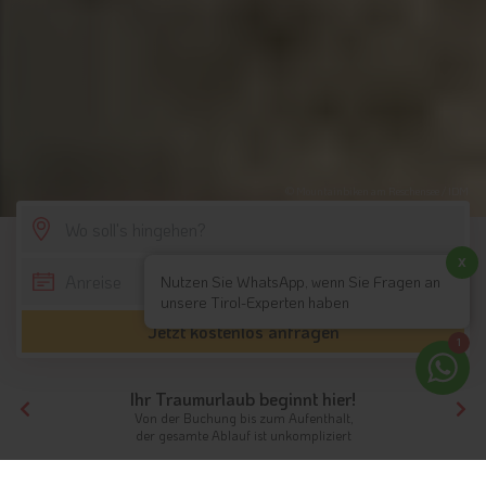
© Mountainbiken am Reschensee / IDM
SCROLL DOWN
x
Nutzen Sie WhatsApp, wenn Sie Fragen an
unsere Tirol-Experten haben
Jetzt kostenlos anfragen
1
Ihr Traumurlaub beginnt hier!
Von der Buchung bis zum Aufenthalt,
der gesamte Ablauf ist unkompliziert
Tirol
Highlights
Südtirol
3 Länder Endurotrails