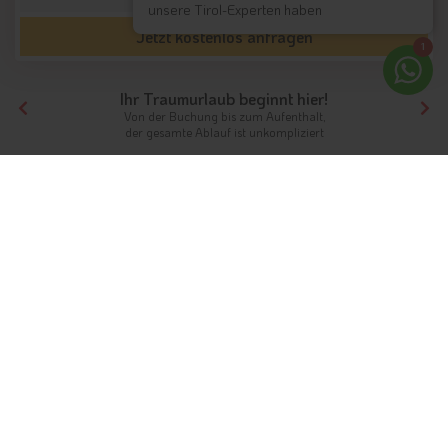
unsere Tirol-Experten haben
Jetzt kostenlos anfragen
1
Ihr Traumurlaub beginnt hier!
Von der Buchung bis zum Aufenthalt,
der gesamte Ablauf ist unkompliziert
Tirol
Hotels Nordtirol
Hotels Zillertal
Hotels Schwendau
Unterkünfte
Ferien in Schwendau
Kultur und Traditionen erleben
Info
Hotels & Ferienwohnungen
FAQ
Wetter & Klima
Fotos
Gästeindex
Die kleine Gemeinde Schwendau im
Zillertal
ist den