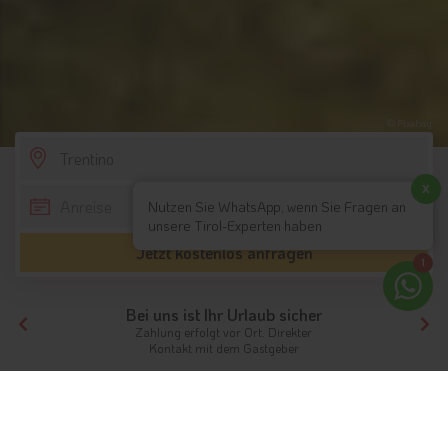
© Pixabay
SCROLL DOWN
x
Nutzen Sie WhatsApp, wenn Sie Fragen an
unsere Tirol-Experten haben
Jetzt kostenlos anfragen
1
Ihr Traumurlaub beginnt hier!
Von der Buchung bis zum Aufenthalt,
der gesamte Ablauf ist unkompliziert
Tirol
Hotels Tirols Nachbarn
Trentino