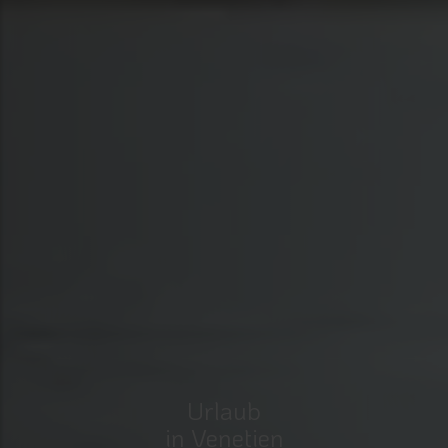
Urlaub
in Venetien