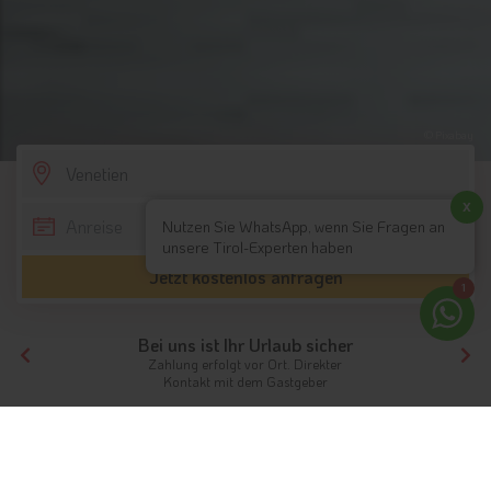
© Pixabay
SCROLL DOWN
x
Nutzen Sie WhatsApp, wenn Sie Fragen an
unsere Tirol-Experten haben
Jetzt kostenlos anfragen
1
Ihr Traumurlaub beginnt hier!
Von der Buchung bis zum Aufenthalt,
der gesamte Ablauf ist unkompliziert
Tirol
Hotels Tirols Nachbarn
Venetien