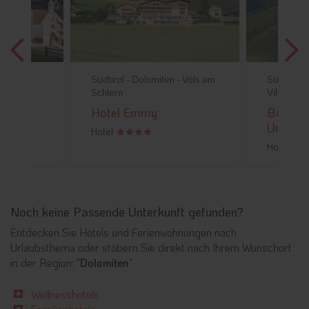
 -
St.
Südtirol -
Dolomiten -
Völs am
Südtirol -
Schlern
Villanders
l La
Hotel Emmy
Berglan
Unterth
Hotel
Hotel
Noch keine Passende Unterkunft gefunden?
Entdecken Sie Hotels und Ferienwohnungen nach
Urlaubsthema oder stöbern Sie direkt nach Ihrem Wunschort
in der Region: "
Dolomiten
"
Wellnesshotels