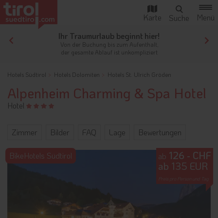
Ihr Traumurlaub beginnt hier!
Von der Buchung bis zum Aufenthalt,
der gesamte Ablauf ist unkompliziert
Hotels Südtirol
Hotels Dolomiten
Hotels St. Ulrich Gröden
Alpenheim Charming & Spa Hotel
Hotel
Zimmer
Bilder
FAQ
Lage
Bewertungen
126 - CHF
BikeHotels Südtirol
ab
ab 135 EUR
Preis pro Person und Tag