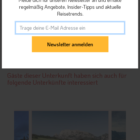
Highlights in der Nähe
regelmäßig Angebote, Insider-Tipps und aktuelle
Reisetrends.
Orte in Dolomiten
Unterkunft teilen
Gäste dieser Unterkunft haben sich auch für
folgende Unterkünfte interessiert