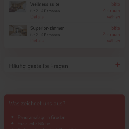
Wellness suite
bitte
Zeitraum
für 2 - 4 Personen
Details
wählen
Superior-zimmer
bitte
Zeitraum
für 2 - 4 Personen
Details
wählen
Häufig gestellte Fragen
Was zeichnet uns aus?
Panoramalage in Gröden
Exzellente Küche