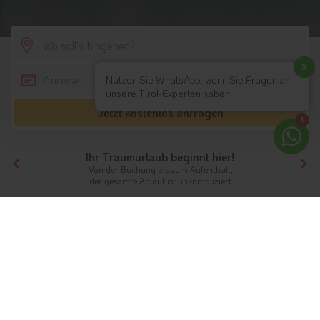
SCROLL DOWN
x
Nutzen Sie WhatsApp, wenn Sie Fragen an
unsere Tirol-Experten haben
Jetzt kostenlos anfragen
1
Ihr Traumurlaub beginnt hier!
Von der Buchung bis zum Aufenthalt,
der gesamte Ablauf ist unkompliziert
Tirol
Themen
Hotels mit Infinity Pool
Hotels mit Infinity Pool in Tirol /
Südtirol
Ab ins kühle Nass!