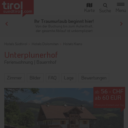
Ihr Traumurlaub beginnt hier!
Von der Buchung bis zum Aufenthalt,
der gesamte Ablauf ist unkompliziert
Hotels Südtirol
Hotels Dolomiten
Hotels Kiens
Unterplunerhof
Ferienwohnung
|
Bauernhof
Zimmer
Bilder
FAQ
Lage
Bewertungen
56 - CHF
ab
ab 60 EUR
Preis pro Einheit und Tag