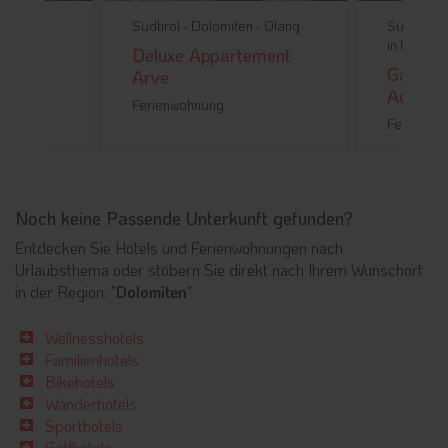
 -
Olang
Südtirol -
Dolomiten -
Olang
Südtirol -
in Ennebe
erhof
Deluxe Appartement
Garni R
Arve
Adults'
Ferienwohnung
Ferienwo
Noch keine Passende Unterkunft gefunden?
Entdecken Sie Hotels und Ferienwohnungen nach
Urlaubsthema oder stöbern Sie direkt nach Ihrem Wunschort
in der Region: "
Dolomiten
"
Wellnesshotels
Familienhotels
Bikehotels
Wanderhotels
Sporthotels
Golfhotels