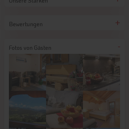
Unsere Stärken
zu einem idealen Ausgangspunkt für Naturerlebnisse und
Ausflüge.
Bewertungen
Winterurlaub zwischen Kronplatz und Dolomiten
In den Wintermonaten profitieren Gäste von der
Nähe zum
Skigebiet Kronplatz,
das mit modernen Liftanlagen und
abwechslungsreichen Pisten begeistert. Auch
Fotos von Gästen
Winterwanderungen, Rodelbahnen und Langlaufmöglichkeiten
sorgen für vielseitige Urlaubstage im Schnee. Nach aktiven
Stunden draußen kehren Gäste in die gemütliche Atmosphäre
des Bauernhofs zurück und genießen die Ruhe der
verschneiten Landschaft.