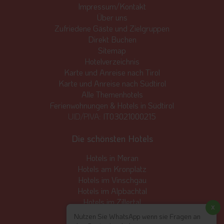
Impressum/Kontakt
Über uns
Zufriedene Gäste und Zielgruppen
Direkt Buchen
Sitemap
Hotelverzeichnis
Karte und Anreise nach Tirol
Karte und Anreise nach Südtirol
Alle Themenhotels
Ferienwohnungen & Hotels in Südtirol
UID/PIVA:
IT03021000215
Die schönsten Hotels
Hotels in Meran
Hotels am Kronplatz
Hotels im Vinschgau
Hotels im Alpbachtal
Hotels im Zillertal
x
Hotels in Seefeld
Nutzen Sie WhatsApp wenn sie Fragen an