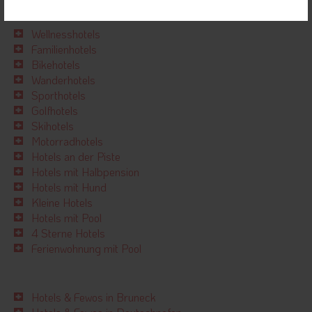
in der Region: "
Dolomiten
"
Wellnesshotels
Familienhotels
Bikehotels
Wanderhotels
Sporthotels
Golfhotels
Skihotels
Motorradhotels
Hotels an der Piste
Hotels mit Halbpension
Hotels mit Hund
Kleine Hotels
Hotels mit Pool
4 Sterne Hotels
Ferienwohnung mit Pool
Hotels & Fewos in Bruneck