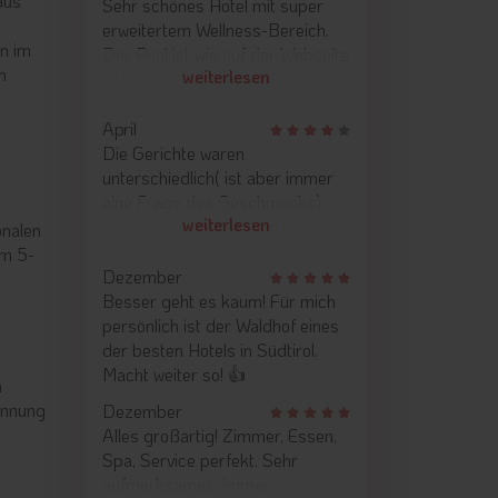
aus
Sehr schönes Hotel mit super
erweitertem Wellness-Bereich.
en im
Der Pool ist wie auf der Webseite
n
weiterlesen
- Hammer, mit einem Hammer-
Ausblick. Gastronomie und
Personal verdienen ein extra-
April
Stern! Super lecker und super
Die Gerichte waren
freundlich alle!
unterschiedlich( ist aber immer
eine Frage des Geschmacks).
weiterlesen
Würden wieder unseren Urlaub
onalen
hier verbringen.
em 5-
Dezember
Besser geht es kaum! Für mich
persönlich ist der Waldhof eines
der besten Hotels in Südtirol.
Macht weiter so! 👍
h
annung
Dezember
Alles großartig! Zimmer, Essen,
Spa, Service perfekt. Sehr
aufmerksames, immer