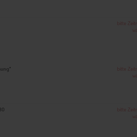
e
bitte Zei
wä
mung"
bitte Zei
wä
80
bitte Zei
wä