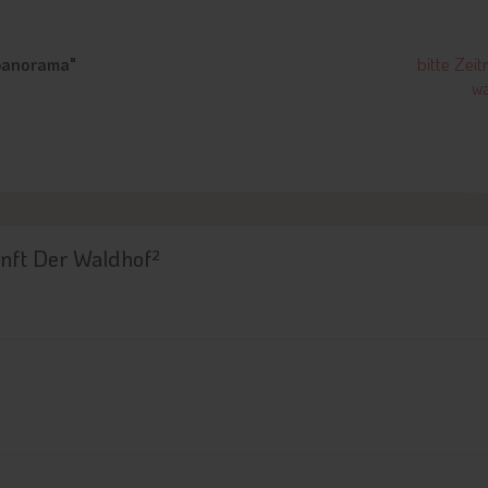
panorama"
bitte Zei
wä
nft Der Waldhof²