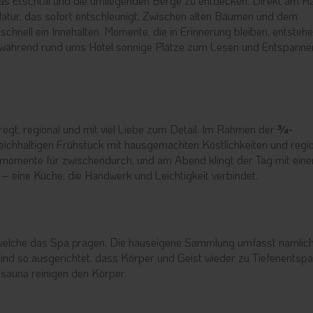
das Etschtal und die umliegenden Berge zu entdecken. Direkt am H
atur, das sofort entschleunigt. Zwischen alten Bäumen und dem
chnell ein Innehalten. Momente, die in Erinnerung bleiben, entsteh
, während rund ums Hotel sonnige Plätze zum Lesen und Entspanne
egt, regional und mit viel Liebe zum Detail. Im Rahmen der
¾-
eichhaltigen Frühstück mit hausgemachten Köstlichkeiten und regi
momente für zwischendurch, und am Abend klingt der Tag mit ein
eine Küche, die Handwerk und Leichtigkeit verbindet.
, welche das Spa prägen. Die hauseigene Sammlung umfasst nämlic
nd so ausgerichtet, dass Körper und Geist wieder zu Tiefenentsp
tsauna reinigen den Körper.