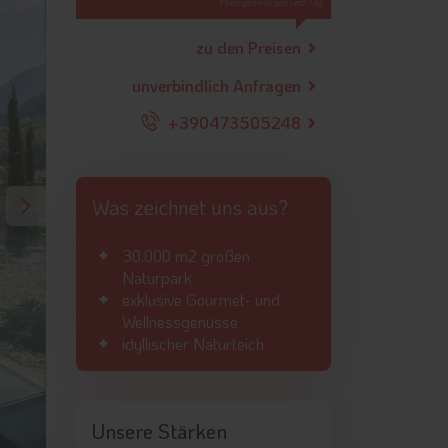
Preis pro Person und Tag
zu den Preisen
unverbindlich Anfragen
+390473505248
Was zeichnet uns aus?
30.000 m2 großen
Naturpark
exklusive Gourmet- und
Wellnessgenüsse
idyllischer Naturteich
Unsere Stärken