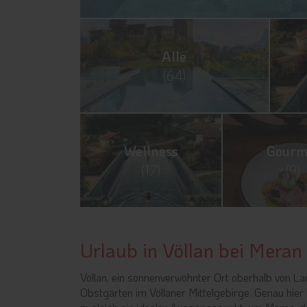
Alle
(64)
Wellness
Gourm
(17)
(9)
Urlaub in Völlan bei Meran
Völlan, ein sonnenverwöhnter Ort oberhalb von La
Obstgärten im Völlaner Mittelgebirge. Genau hier