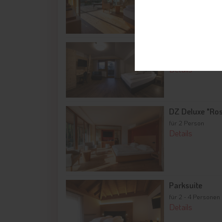
Juniorsuite
für 2 - 4 Personen
Details
DZ Deluxe "Ro
für 2 Person
Details
Parksuite
für 2 - 4 Personen
Details