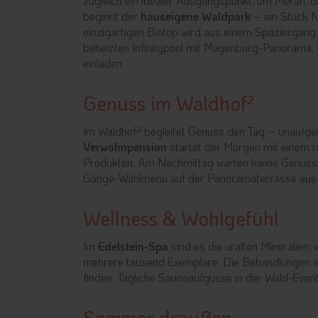
zugleich ein idealer Ausgangspunkt, um Meran, 
beginnt der
hauseigene Waldpark
– ein Stück N
einzigartigen Biotop wird aus einem Spaziergang s
beheizten Infinitypool mit Mayenburg-Panorama
einladen.
Genuss im Waldhof²
Im Waldhof² begleitet Genuss den Tag – unaufger
Verwöhnpension
startet der Morgen mit einem r
Produkten. Am Nachmittag warten kleine Genuss
Gänge-Wahlmenü auf der Panoramaterrasse aus – 
Wellness & Wohlgefühl
Im
Edelstein-Spa
sind es die uralten Mineralien
mehrere tausend Exemplare. Die Behandlungen si
finden. Tägliche Saunaaufgüsse in der Wald-Even
Sommer draußen