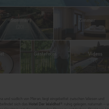
Sommer
Zimmer
(20)
(6)
et
Gästefotos
Videos
(10)
(1)
na und südlich von Meran, liegt eingebettet zwischen Wiesen und
 befindet sich das
Hotel Der Waldhof²
: ruhig gelegen, naturnah – 