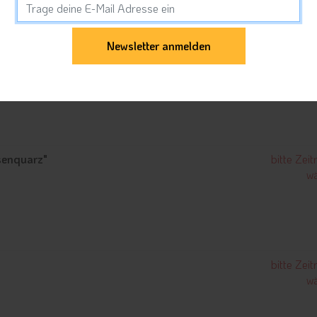
bitte Zei
wä
senquarz"
bitte Zei
wä
bitte Zei
wä