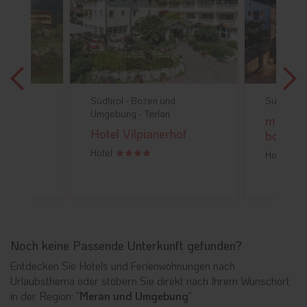
d
Südtirol -
Bozen und
Südtirol -
burg -
Umgebung -
Terlan
matill -
Hotel Vilpianerhof
boutiqu
lance
Hotel
Hotel
Noch keine Passende Unterkunft gefunden?
Entdecken Sie Hotels und Ferienwohnungen nach
Urlaubsthema oder stöbern Sie direkt nach Ihrem Wunschort
in der Region: "
Meran und Umgebung
"