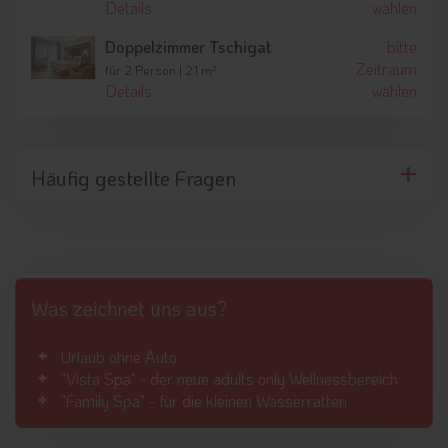
Details
wählen
Doppelzimmer Tschigat
bitte
Zeitraum
für 2 Person | 21 m²
Details
wählen
Häufig gestellte Fragen
Was zeichnet uns aus?
Urlaub ohne Auto
"Vista Spa" - der neue adults only Wellnessbereich
"Family Spa" - für die kleinen Wasserratten