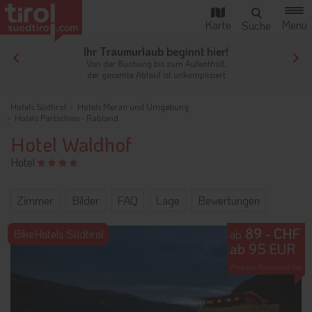
Ihr Traumurlaub beginnt hier!
Von der Buchung bis zum Aufenthalt,
der gesamte Ablauf ist unkompliziert
Hotels Südtirol
Hotels Meran und Umgebung
Hotels Partschins - Rabland
Hotel Waldhof
Hotel
Zimmer
Bilder
FAQ
Lage
Bewertungen
89 - CHF
BikeHotels Südtirol
ab
ab 95 EUR
Preis pro Person und Tag