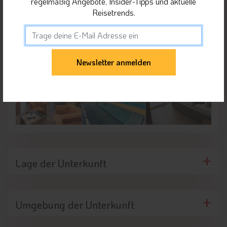
regelmäßig Angebote, Insider-Tipps und aktuelle
Reisetrends.
Lage der Unterkunft
Umgebung der Unterkunft