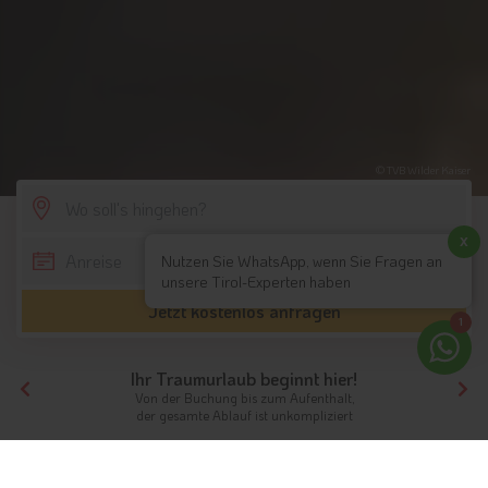
© TVB Wilder Kaiser
SCROLL DOWN
x
Nutzen Sie WhatsApp, wenn Sie Fragen an
unsere Tirol-Experten haben
Jetzt kostenlos anfragen
1
Ihr Traumurlaub beginnt hier!
Von der Buchung bis zum Aufenthalt,
der gesamte Ablauf ist unkompliziert
Tirol
Themen
Kultur & historisches Hotel