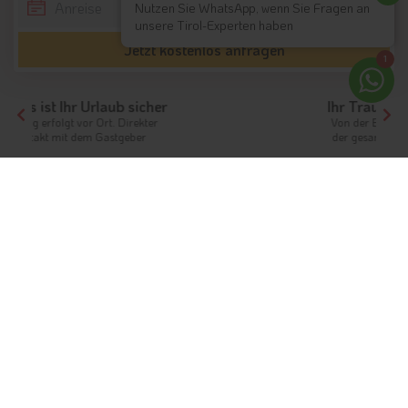
Nutzen Sie WhatsApp, wenn Sie Fragen an
unsere Tirol-Experten haben
Jetzt kostenlos anfragen
1
Ihr Traumurlaub beginnt hier!
Von der Buchung bis zum Aufenthalt,
der gesamte Ablauf ist unkompliziert
Tirol
Themen
Südtiroler Gasthaus
Leben voller Tradition und
Überzeugung
Die Kooperationsgruppe „Südtiroler
Gasthaus"
34 auserwählte Restaurants gehören gegenwärtig zur
Gruppe der Südtiroler Gasthäuser.
Jedes von ihnen wartet
mit typischen Südtiroler Spezialitäten auf und bietet seinen
Gästen die Gelegenheit, eine familiengeführte Lokalität