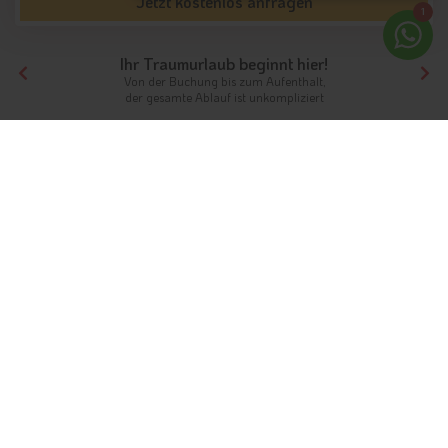
Jetzt kostenlos anfragen
1
Ihr Traumurlaub beginnt hier!
Von der Buchung bis zum Aufenthalt,
der gesamte Ablauf ist unkompliziert
Tirol
Themen
Wanderhotels
Wandern in Tirol
Wanderhotels mit Bergkulisse
Die Vielfalt der Angebote zum Wandern in Tirol ist scheinbar
unbegrenzt und bietet für jedes Wanderherz die passende
Strecke in einer geeigneten Region. Insgesamt bringt es das
Wegenetz auf eine Länge von rund 24.000 Kilometer
. Eine
exzellente Beschilderung der Strecken inklusive der Zuwege
und Anschlüsse an Seilbahnen, Züge und Busse sorgt dafür,
dass Sie sich auf Ihrem Weg nicht verlaufen können. Daher ist
Tirol ein Wanderparadies
und auch für Einsteiger bestens
geeignet. Bei der Planung Ihres Wanderurlaubs in Tirol